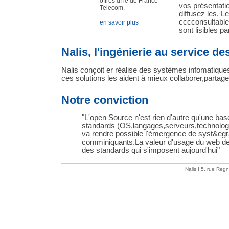
offres d'hé de France
vos présentatio
Telecom.
diffusez les. L
cccconsultable
en savoir plus
sont lisibles pa
Nalis, l'ingénierie au service des
Nalis conçoit er réalise des systèmes infomatiques
ces solutions les aident à mieux collaborer,partag
Notre conviction
"L'open Source n'est rien d'autre qu'une b
standards (OS,langages,serveurs,technologi
va rendre possible l'émergence de syst&egr
comminiquants.La valeur d'usage du web d
des standards qui s'imposent aujourd'hui"
Nalis I 5, rue Reg